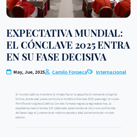
EXPECTATIVA MUNDIAL:
EL CÓNCLAVE 2025 ENTRA
EN SU FASE DECISIVA
May, Jue, 2025
Camilo Fonseca
Internacional
El mundo católico mantiene la mirada fija en la pequeña chimenea de la Capilla
Sixtina, donde este jueves continúa el histórico Cónclave 2025 para elegir al nuevo
Pontífice de la Iglesia Católica. Con dos fumatas negras ya registradas hoy, la
expectativa crece mientras 133 cardenales provenientes de los cinco continentes
deliberan bajo el juramento de máximo secreto y total aislamiento del mundo
exterior.